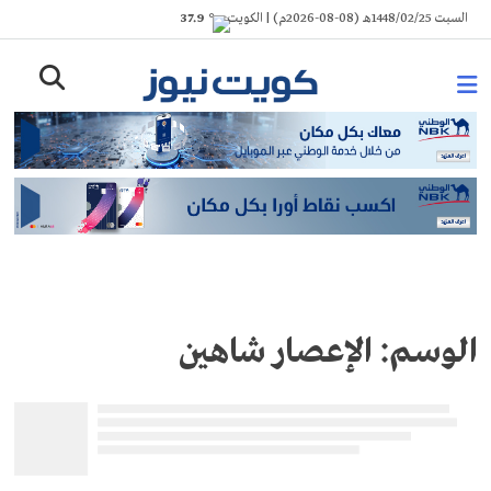
Ski
السبت 1448/02/25هـ (08-08-2026م) | الكويت
° 37.9
t
conten
الوسم:
الإعصار شاهين