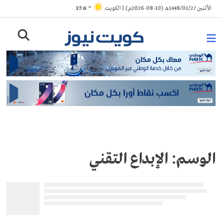
Ski
الأثنين 1448/02/27هـ (10-08-2026م) | الكويت
° 37.6
t
conten
الوسم:
الإبداع التقني