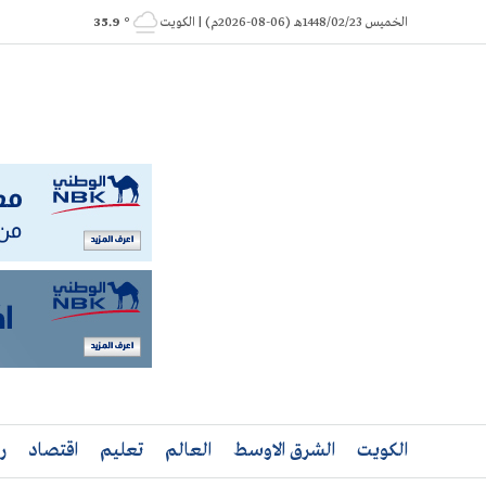
Ski
الخميس 1448/02/23هـ (06-08-2026م) | الكويت
° 35.9
t
conten
الكويت
الشرق الاوسط
العالم
تعليم
اقتصاد
ر