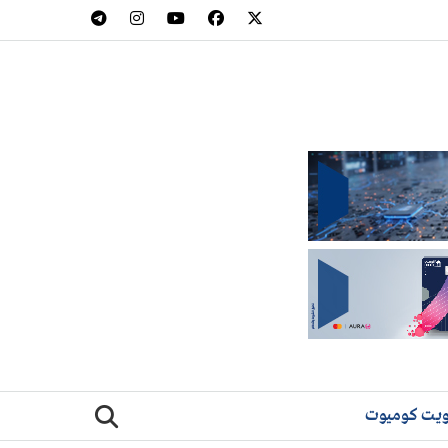
يت كوميوت