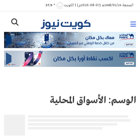
Ski
الجمعة 1448/02/24هـ (07-08-2026م) | الكويت
° 37.9
t
conten
الوسم:
الأسواق المحلية