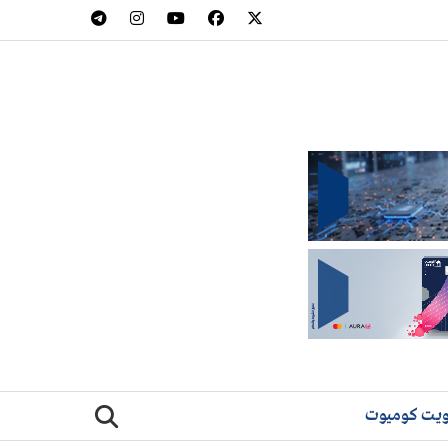
يت كوميوت