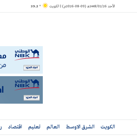
Ski
الأحد 1448/02/26هـ (09-08-2026م) | الكويت
° 39.2
t
conten
الكويت
الشرق الاوسط
العالم
تعليم
اقتصاد
ر