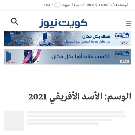
Ski
الجمعة 1448/02/24هـ (07-08-2026م) | الكويت
° 36.1
t
conten
الوسم:
الأسد الأفريقي 2021