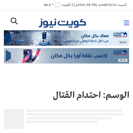
Ski
السبت 1448/02/25هـ (08-08-2026م) | الكويت
° 42.3
t
conten
الوسم:
احتدام القتال