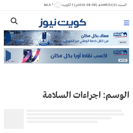
Ski
السبت 1448/02/25هـ (08-08-2026م) | الكويت
° 42.3
t
conten
الوسم:
اجراءات السلامة