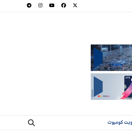
يت كوميوت