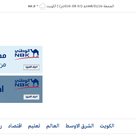
Ski
الجمعة 1448/02/24هـ (07-08-2026م) | الكويت
° 40.9
t
conten
الكويت
الشرق الاوسط
العالم
تعليم
اقتصاد
ر