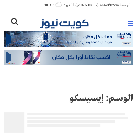
Ski
الجمعة 1448/02/24هـ (07-08-2026م) | الكويت
° 38.2
t
conten
الوسم:
إيسيسكو