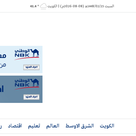
Ski
السبت 1448/02/25هـ (08-08-2026م) | الكويت
° 41.4
t
conten
الكويت
الشرق الاوسط
العالم
تعليم
اقتصاد
ر