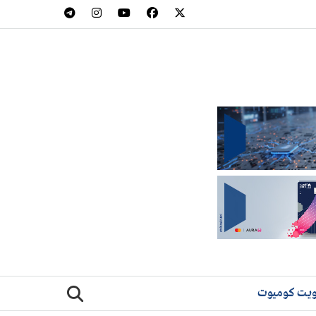
يت كوميوت