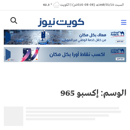
Ski
السبت 1448/02/25هـ (08-08-2026م) | الكويت
° 42.3
t
conten
الوسم:
إكسبو 965