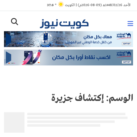
Ski
الأحد 1448/02/26هـ (09-08-2026م) | الكويت
° 37.6
t
conten
الوسم:
إكتشاف جزيرة