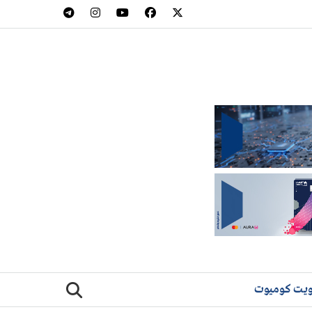
يت كوميوت