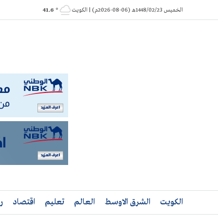
Ski
الخميس 1448/02/23هـ (06-08-2026م) | الكويت
° 41.6
t
conten
الكويت
الشرق الاوسط
العالم
تعليم
اقتصاد
ر