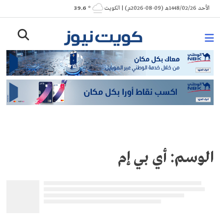
Ski
الأحد 1448/02/26هـ (09-08-2026م) | الكويت
° 39.6
t
conten
الوسم:
أي بي إم