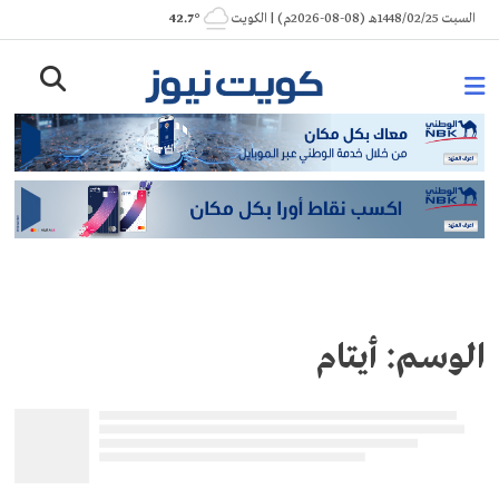
Ski
السبت 1448/02/25هـ (08-08-2026م) | الكويت
° 42.7
t
conten
الوسم:
أيتام