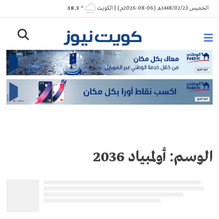
Ski
الخميس 1448/02/23هـ (06-08-2026م) | الكويت
° 38.3
t
conten
الوسم:
أولمبياد 2036