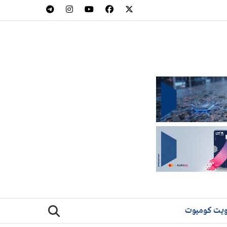
يت كوميوت