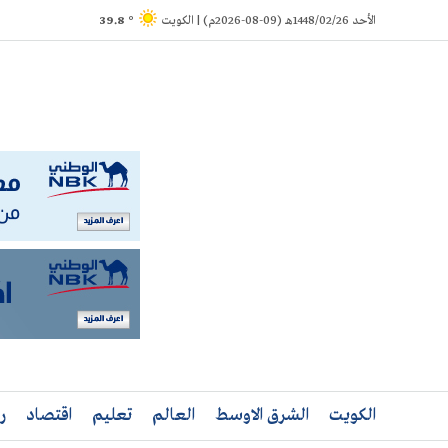
Ski
الأحد 1448/02/26هـ (09-08-2026م) | الكويت
° 39.8
t
conten
الكويت
الشرق الاوسط
العالم
تعليم
اقتصاد
ر