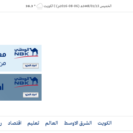
Ski
الخميس 1448/02/23هـ (06-08-2026م) | الكويت
° 36.3
t
conten
الكويت
الشرق الاوسط
العالم
تعليم
اقتصاد
ر