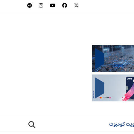
يت كوميوت