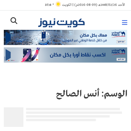
Ski
الأحد 1448/02/26هـ (09-08-2026م) | الكويت
° 37.6
t
conten
الوسم:
أنس الصالح