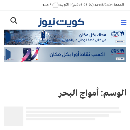
Ski
الجمعة 1448/02/24هـ (07-08-2026م) | الكويت
° 41.5
t
conten
الوسم:
أمواج البحر