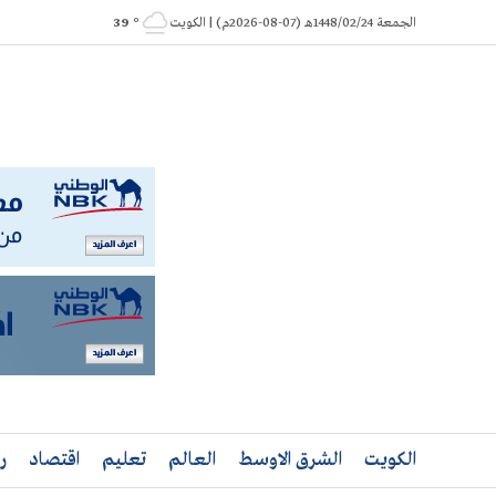
Ski
الجمعة 1448/02/24هـ (07-08-2026م) | الكويت
° 39
t
conten
الكويت
الشرق الاوسط
العالم
تعليم
اقتصاد
ر