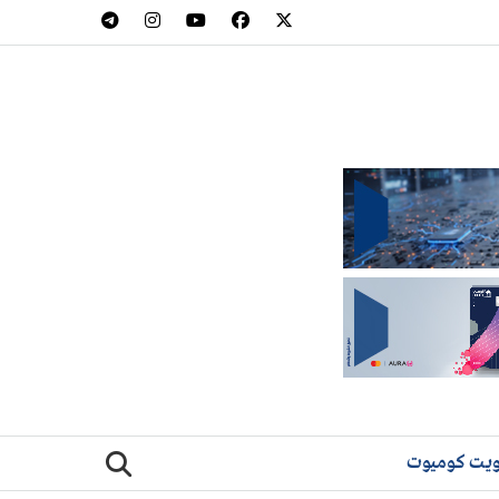
يت كوميوت