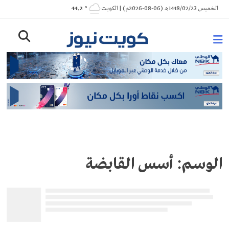
Ski
الخميس 1448/02/23هـ (06-08-2026م) | الكويت
° 44.2
t
conten
الوسم:
أسس القابضة