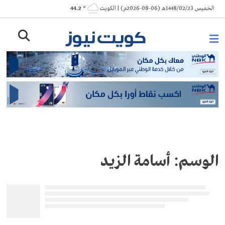
Ski
الخميس 1448/02/23هـ (06-08-2026م) | الكويت
° 44.2
t
conten
الوسم:
أسامة الزيد