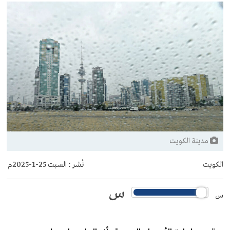
مدينة الكويت
الكويت
نُشر :
السبت 25-1-2025م
س
س