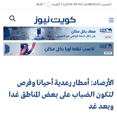
Ski
الخميس 1448/02/23هـ (06-08-2026م) | الكويت
° 41.6
t
conten
الأرصاد: أمطار رعدية أحيانا وفرص
لتكون الضباب على بعض المناطق غدا
وبعد غد