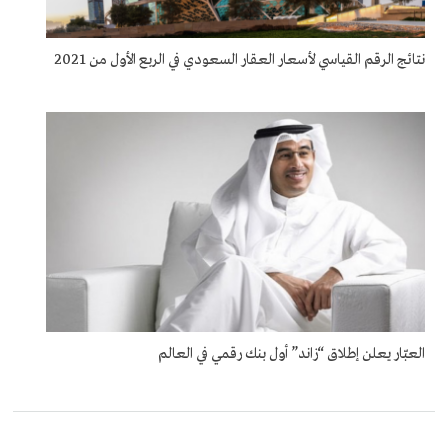
نتائج الرقم القياسي لأسعار العقار السعودي في الربع الأول من 2021
العبّار يعلن إطلاق “زاند” أول بنك رقمي في العالم