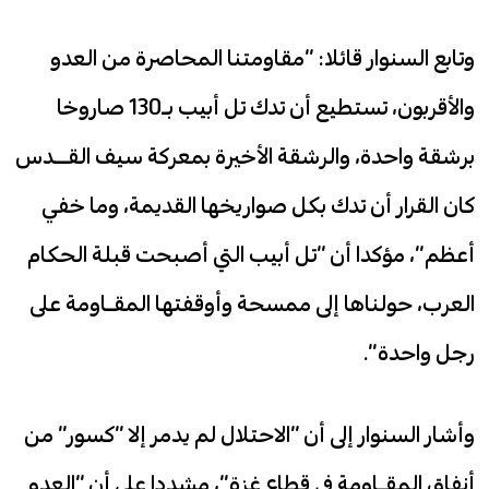
وتابع السنوار قائلا: “مقاومتنا المحاصرة من العدو
والأقربون، تستطيع أن تدك تل أبيب بـ130 صاروخا
برشقة واحدة، والرشقة الأخيرة بمعركة سيف القــدس
كان القرار أن تدك بكل صواريخها القديمة، وما خفي
أعظم”، مؤكدا أن “تل أبيب التي أصبحت قبلة الحكام
العرب، حولناها إلى ممسحة وأوقفتها المقـاومة على
رجل واحدة”.
وأشار السنوار إلى أن “الاحتلال لم يدمر إلا “كسور” من
أنفاق المقـاومة في قطاع غزة”، مشددا على أن “العدو