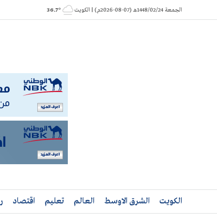
Ski
الجمعة 1448/02/24هـ (07-08-2026م) | الكويت
° 36.7
t
conten
الكويت
الشرق الاوسط
العالم
تعليم
اقتصاد
ر