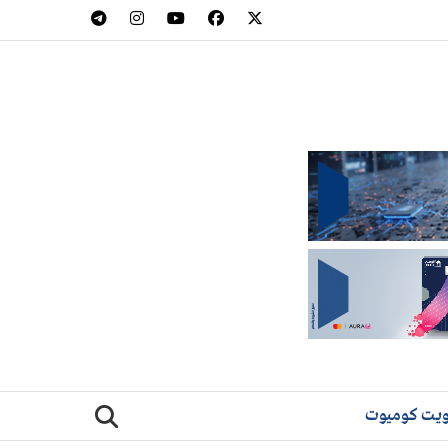
يت كوميوت