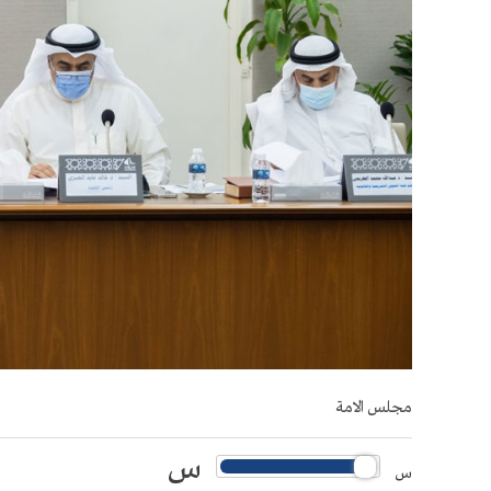
مجلس الامة
س
س