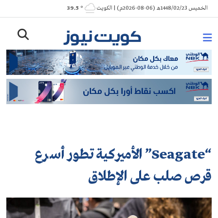
Ski
الخميس 1448/02/23هـ (06-08-2026م) | الكويت
° 39.5
t
conten
“Seagate” الأميركية تطور أسرع
قرص صلب على الإطلاق