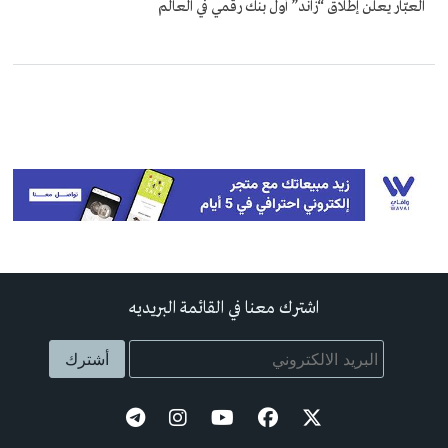
العبّار يعلن إطلاق “زاند” أول بنك رقمي في العالم
اشترك معنا في القائمة البريديه