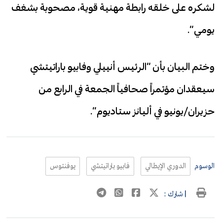
لشكره على خلقه رابطة مهنية قوية، مصحوبة بشغف
يومي”.
وختم البيان بأن “الرئيس أنييلي وفابيو باراتيتشي
سيعقدان مؤتمراً صحافياً الجمعة في الرابع من
حزيران/يونيو في أليانز ستاديوم”.
الوسوم
الدوري الإيطالي
فابيو باراتيتشي
يوفنتوس
| شارك :