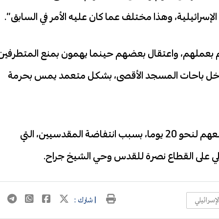
إسرائيلية، وهذا مختلف عما كان عليه الأمر في السابق”.
م بعملهم، واعتقال بعضهم حينما يهمون بمنع المتطرفين
 داخل باحات المسجد الأقصى، بشكل متعمد يمس بحرمة
ويأتي هذا الاقتحام لليوم الثاني على التوالي، بعد منعهم لنحو 20 يوما، بسبب انتفاضة المقدسيين، التي
يلي على القطاع نصرة للقدس وحي الشيخ جراح.
إسرائيلي
| شارك :