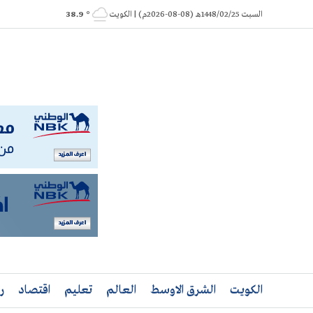
Ski
السبت 1448/02/25هـ (08-08-2026م) | الكويت
° 38.9
t
conten
الكويت
الشرق الاوسط
العالم
تعليم
اقتصاد
ر