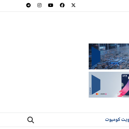
يت كوميوت