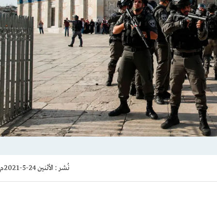
نُشر :
الأثنين 24-5-2021م