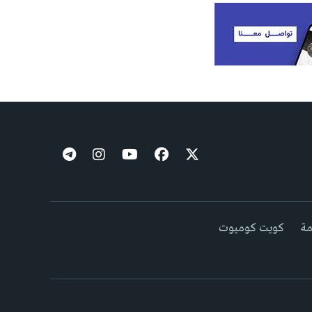
مة
كويت كوميوت