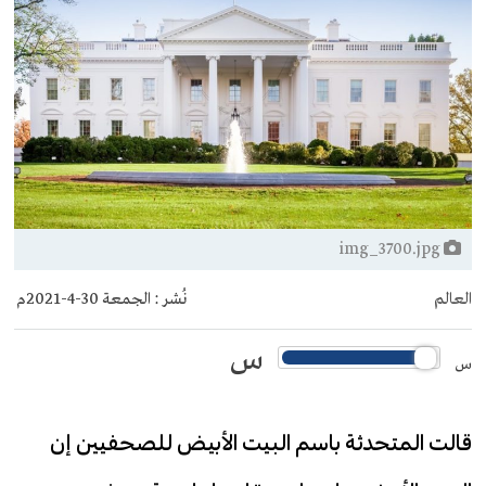
img_3700.jpg
العالم
نُشر :
الجمعة 30-4-2021م
س
س
قالت المتحدثة باسم البيت الأبيض للصحفيين إن