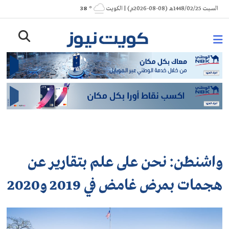
Ski
السبت 1448/02/25هـ (08-08-2026م) | الكويت
° 38
t
conten
واشنطن: نحن على علم بتقارير عن
هجمات بمرض غامض في 2019 و2020