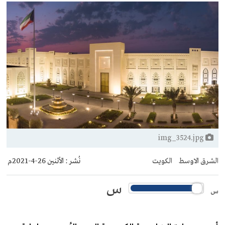
img_3524.jpg
الشرق الاوسط
الكويت
نُشر :
الأثنين 26-4-2021م
س
س