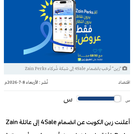
"زين" تُرحّب بانضمام 4Sale إلى شبكة شُركاء Zain Perks
اقتصاد
نُشر :
الأربعاء 8-7-2026م
س
س
أعلنت زين الكويت عن انضمام 4Sale إلى عائلة Zain