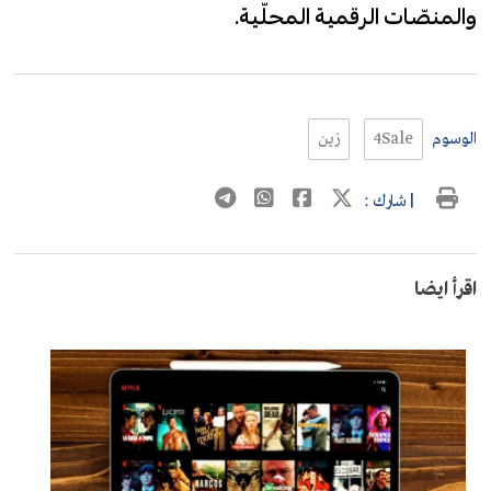
والمنصّات الرقمية المحلّية.
الوسوم
4Sale
زين
| شارك :
اقرأ ايضا