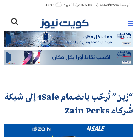
Ski
الجمعة 1448/02/24هـ (07-08-2026م) | الكويت
° 43.7
t
conten
“زين” تُرحّب بانضمام 4Sale إلى شبكة
شُركاء Zain Perks