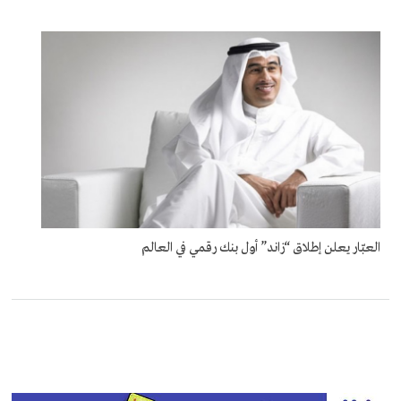
العبّار يعلن إطلاق “زاند” أول بنك رقمي في العالم