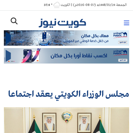
Ski
الجمعة 1448/02/24هـ (07-08-2026م) | الكويت
° 37.4
t
conten
مجلس الوزراء الكويتي يعقد اجتماعا