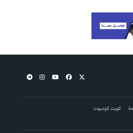
مة
كويت كوميوت