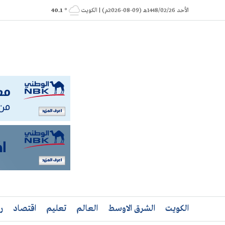
Ski
الأحد 1448/02/26هـ (09-08-2026م) | الكويت
° 40.1
t
conten
الكويت
الشرق الاوسط
العالم
تعليم
اقتصاد
ر