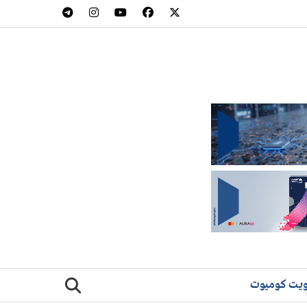
يت كوميوت