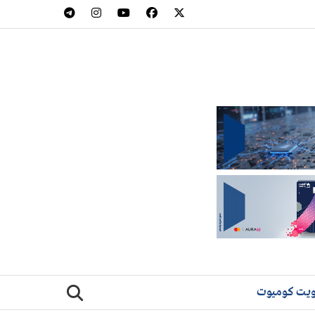
يت كوميوت