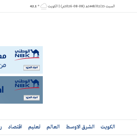
Ski
السبت 1448/02/25هـ (08-08-2026م) | الكويت
° 42.1
t
conten
الكويت
الشرق الاوسط
العالم
تعليم
اقتصاد
ر