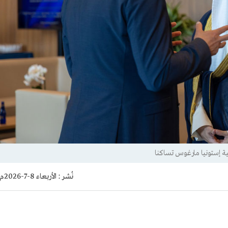
ية إستونيا مارغوس تساكنا
نُشر :
الأربعاء 8-7-2026م