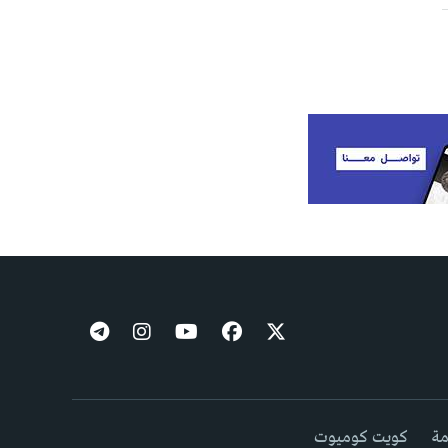
مة
كويت كوميوت