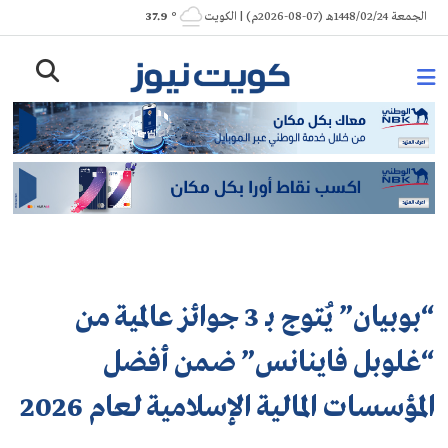
Ski
الجمعة 1448/02/24هـ (07-08-2026م) | الكويت
° 37.9
t
conten
“بوبيان” يُتوج بـ 3 جوائز عالمية من
“غلوبل فاينانس” ضمن أفضل
المؤسسات المالية الإسلامية لعام 2026