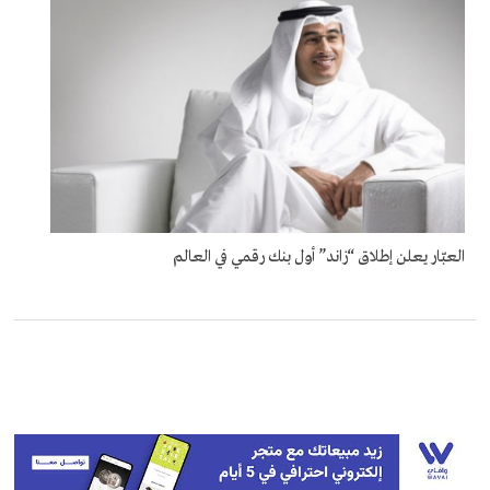
العبّار يعلن إطلاق “زاند” أول بنك رقمي في العالم