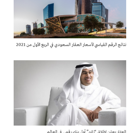
نتائج الرقم القياسي لأسعار العقار السعودي في الربع الأول من 2021
العبّار يعلن إطلاق “زاند” أول بنك رقمي في العالم