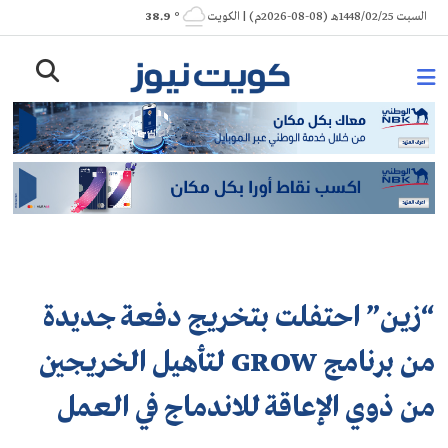
Ski
السبت 1448/02/25هـ (08-08-2026م) | الكويت
° 38.9
t
conten
“زين” احتفلت بتخريج دفعة جديدة
من برنامج GROW لتأهيل الخريجين
من ذوي الإعاقة للاندماج في العمل