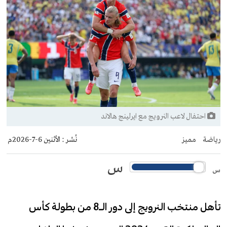
احتفال لاعب النرويج مع ايرلينج هالاند
رياضة
مميز
نُشر :
الأثنين 6-7-2026م
س
س
تأهل منتخب النرويج إلى دور الـ8 من بطولة كأس