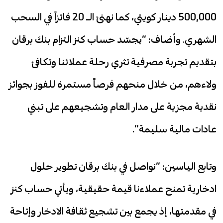
500,000 دينار كويتي، كما نهنئ الـ 20 فائزاً في السحب
الشهري. وأضاف: “يجسّد حساب كنز التزام بنك برقان
بتقديم تجربة مصرفية تثري رحلة عملائنا وتكافئ
ولاءهم، من خلال منحهم فرصاً مستمرة للفوز بجوائز
نقدية مجزية على مدار العام وتشجيعهم على تبني
عادات مالية سليمة”.
وتابع الياسين: “نواصل في بنك برقان تطوير حلول
ادخارية تمنح عملاءنا قيمة حقيقية، ويأتي حساب كنز
في مقدمتها، إذ يجمع بين تشجيع ثقافة الادخار وإتاحة