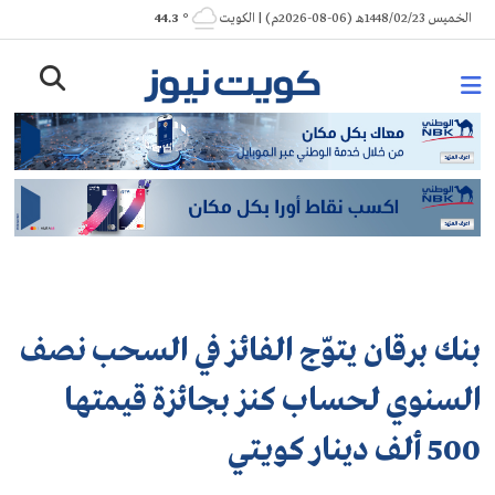
Ski
الخميس 1448/02/23هـ (06-08-2026م) | الكويت
° 44.3
t
conten
بنك برقان يتوّج الفائز في السحب نصف
السنوي لحساب كنز بجائزة قيمتها
500 ألف دينار كويتي