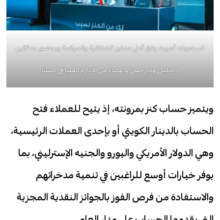
السحوبات أجريت وفق أعلى معايير الشفافية والحوكمة وبحضور مدققين
داخليين وخارجيين وأعضاء من الإدارة العليا في البنك
ويتميز حساب كنز بمرونته، إذ يتيح للعملاء فتح
الحساب بالدينار الكويتي أو بإحدى العملات الرئيسية،
وهي الدولار الأمريكي واليورو والجنيه الإسترليني، بما
يوفر خيارات أوسع للراغبين في تنمية مدخراتهم
والاستفادة من فرص الفوز بالجوائز النقدية المجزية
التي يقدمها الحساب على مدار العام.