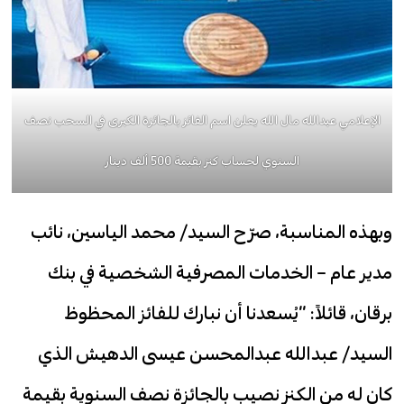
الإعلامي عبدالله مال الله يعلن اسم الفائز بالجائزة الكبرى في السحب نصف
السنوي لحساب كنز بقيمة 500 ألف دينار
وبهذه المناسبة، صرّح السيد/ محمد الياسين، نائب
مدير عام – الخدمات المصرفية الشخصية في بنك
برقان، قائلاً: “يُسعدنا أن نبارك للفائز المحظوظ
السيد/ عبدالله عبدالمحسن عيسى الدهيش الذي
كان له من الكنز نصيب بالجائزة نصف السنوية بقيمة