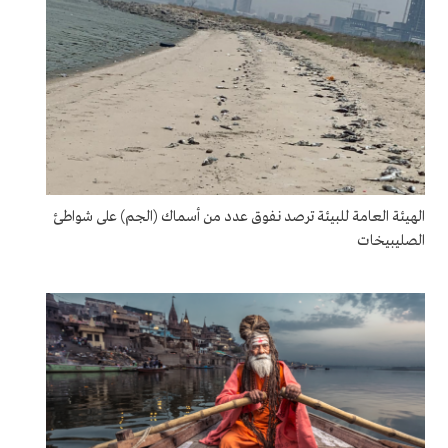
الهيئة العامة للبيئة ترصد نفوق عدد من أسماك (الجم) على شواطئ
الصليبيخات