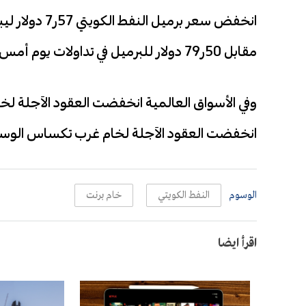
مقابل 50ر79 دولار للبرميل في تداولات يوم أمس وفقا للسعر المعلن من مؤسسة البترول الكويتية.
انخفضت العقود الآجلة لخام غرب تكساس الوسيط الأمريكي 92 سنتا لتب
الوسوم
النفط الكويتي
خام برنت
اقرأ ايضا