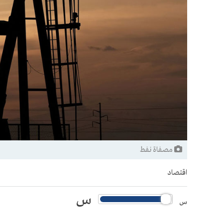
مصفاة نفط
اقتصاد
س
س