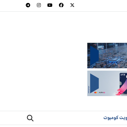
يت كوميوت