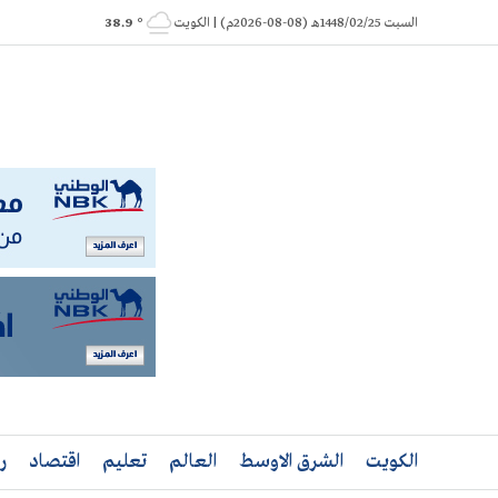
Ski
السبت 1448/02/25هـ (08-08-2026م) | الكويت
° 38.9
t
conten
الكويت
الشرق الاوسط
العالم
تعليم
اقتصاد
ر