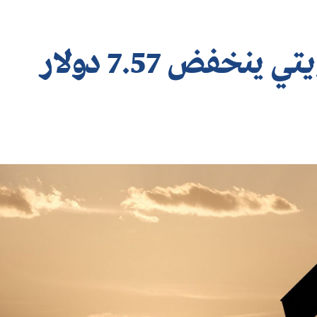
سعر برميل النفط الكويتي ينخفض 7.57 دولار