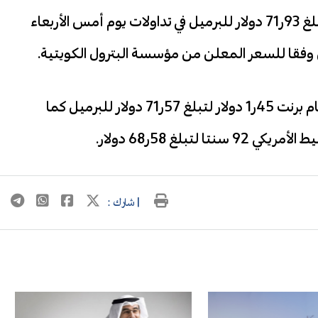
انخفض سعر برميل النفط الكويتي 57ر7 دولار ليبلغ 93ر71 دولار للبرميل في تداولات يوم أمس الأربعاء
وفي الأسواق العالمية انخفضت العقود الآجلة لخام برنت 45ر1 دولار لتبلغ 57ر71 دولار للبرميل كما
لغ 58ر68 دولار.
| شارك :