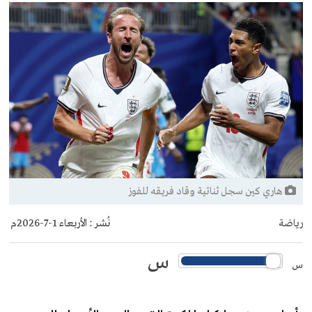
هاري كين سجل ثنائية وقاد فريقه للفوز
رياضة
نُشر :
الأربعاء 1-7-2026م
س
س