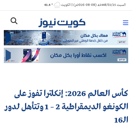
Ski
السبت 1448/02/25هـ (08-08-2026م) | الكويت
° 41.4
t
conten
كأس العالم 2026: إنكلترا تفوز على
الكونغو الديمقراطية 2 – 1 وتتأهل لدور
الـ16