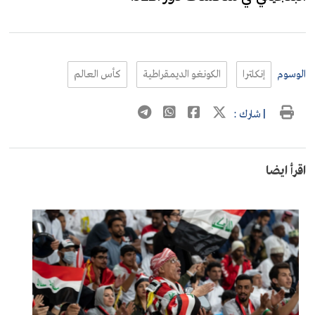
الوسوم
إنكلترا
الكونغو الديمقراطية
كأس العالم
| شارك :
اقرأ ايضا