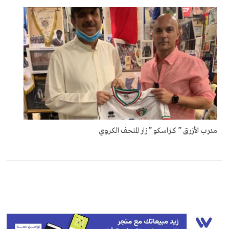
مدرب الأزرق ” كاراسكو ” زار المتحف الكروي