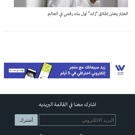
العبّار يعلن إطلاق “زاند” أول بنك رقمي في العالم
اشترك معنا في القائمة البريديه