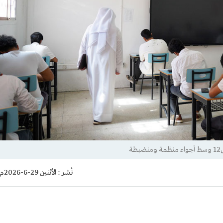
ة
نُشر :
الأثنين 29-6-2026م