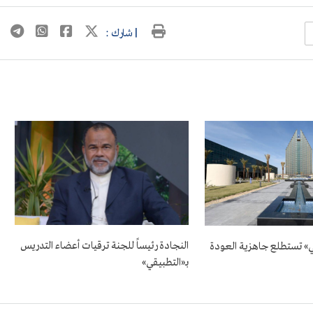
| شارك :
النجادة رئيساً للجنة ترقيات أعضاء التدريس
ي» تستطلع جاهزية العودة
بـ«التطبيقي»