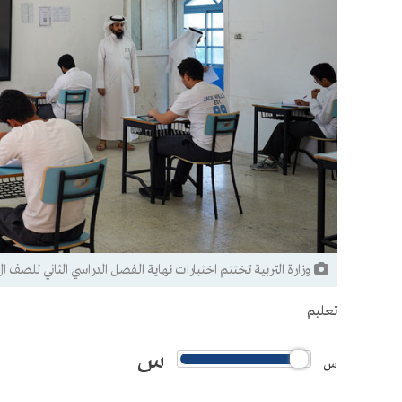
وزارة التربية تختتم اختبارات نهاية الفصل الدراسي الثاني للصف ال12 وسط أجواء منظمة ومنضبط
تعليم
س
س