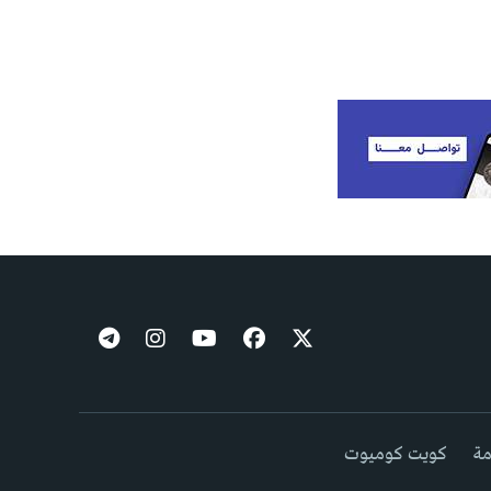
مة
كويت كوميوت