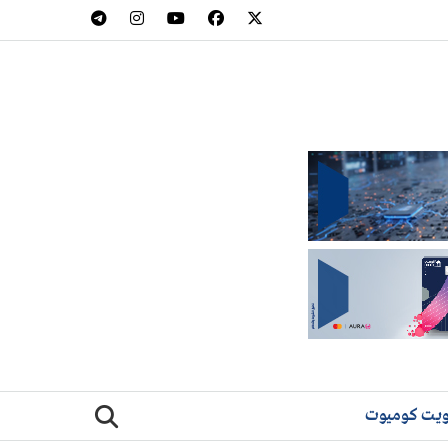
يت كوميوت