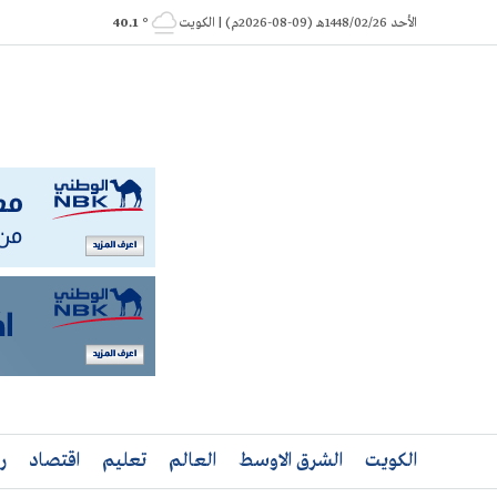
Ski
الأحد 1448/02/26هـ (09-08-2026م) | الكويت
° 40.1
t
conten
الكويت
الشرق الاوسط
العالم
تعليم
اقتصاد
ر