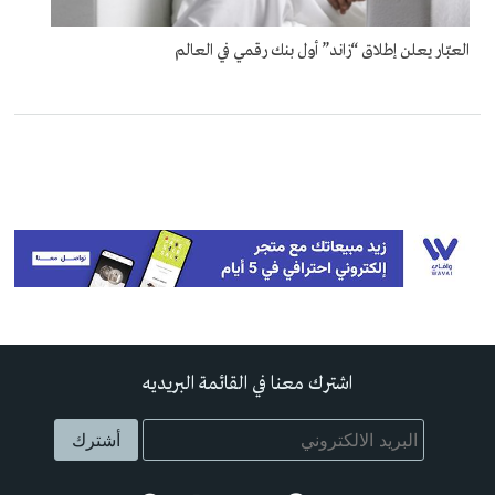
العبّار يعلن إطلاق “زاند” أول بنك رقمي في العالم
اشترك معنا في القائمة البريديه