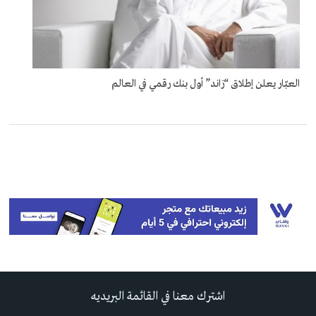
العبّار يعلن إطلاق “زاند” أول بنك رقمي في العالم
اشترك معنا في القائمة البريديه