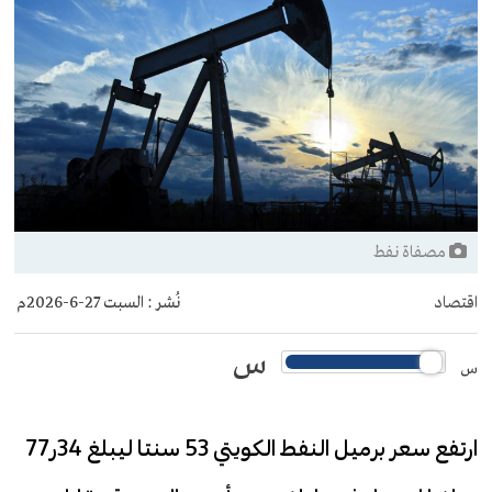
مصفاة نفط
اقتصاد
نُشر :
السبت 27-6-2026م
س
س
ارتفع سعر برميل النفط الكويتي 53 سنتا ليبلغ 34ر77