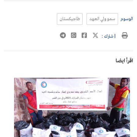
الوسوم
سمو ولي العهد
طاجيكستان
| شارك :
اقرأ ايضا